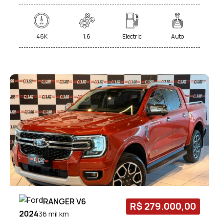
46K
1.6
Electric
Auto
RANGER V6
R$ 279.000,00
2024
36 mil km