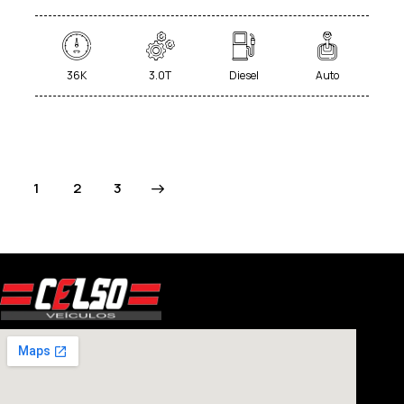
36K
3.0T
Diesel
Auto
1
>
2
3