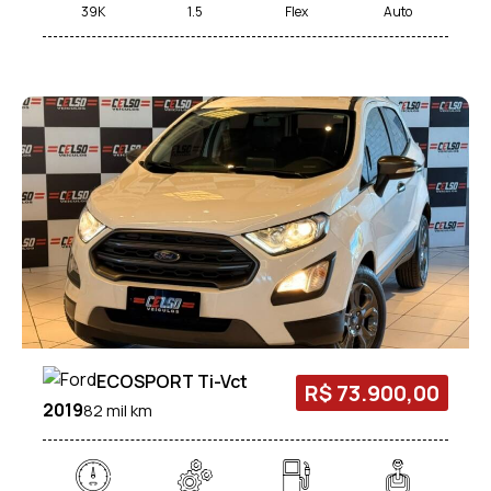
39K
1.5
Flex
Auto
ECOSPORT Ti-Vct
R$ 73.900,00
2019
82 mil km