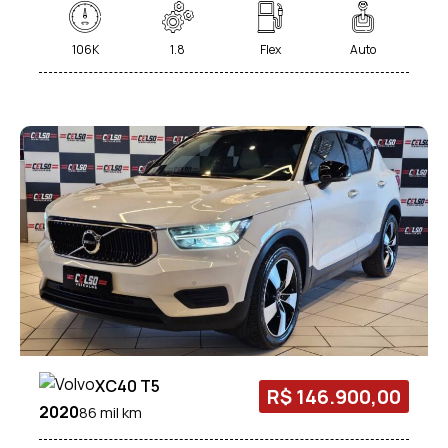
106K
1.8
Flex
Auto
XC40 T5
R$ 146.900,00
2020
86 mil km