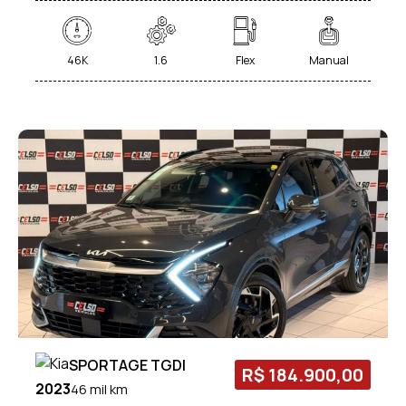
46K
1.6
Flex
Manual
SPORTAGE TGDI
R$ 184.900,00
2023
46 mil km