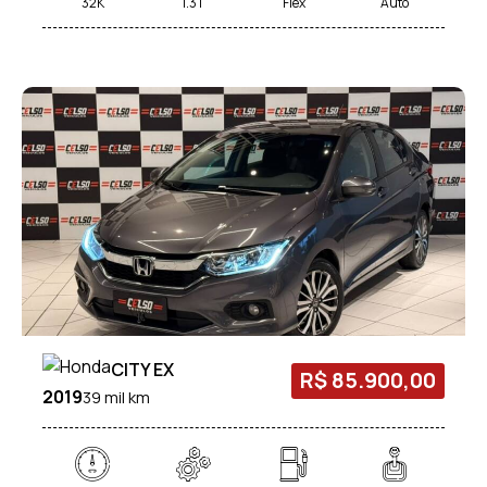
32K
1.3T
Flex
Auto
CITY EX
R$ 85.900,00
2019
39 mil km