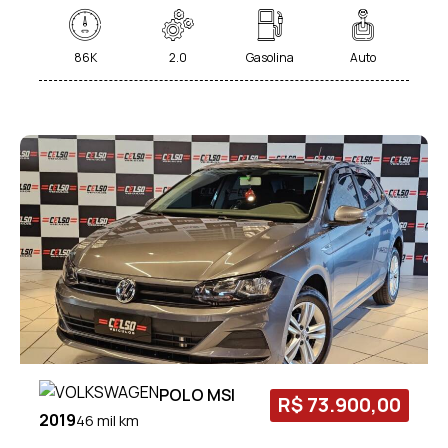
86K
2.0
Gasolina
Auto
POLO MSI
R$ 73.900,00
2019
46 mil km