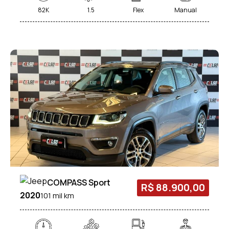
82K
1.5
Flex
Manual
COMPASS Sport
R$ 88.900,00
2020
101 mil km