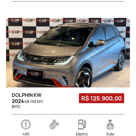
DOLPHIN KW
R$ 125.900,00
2024
48 mil km
BYD
48K
Electric
Auto