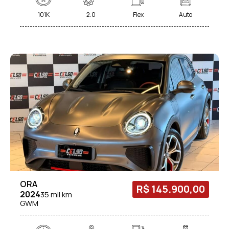
101K
2.0
Flex
Auto
ORA
R$ 145.900,00
2024
35 mil km
GWM