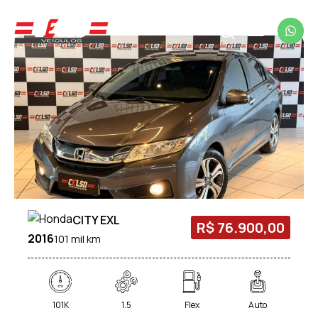
CITY EXL
R$ 76.900,00
2016
101 mil km
101K
1.5
Flex
Auto