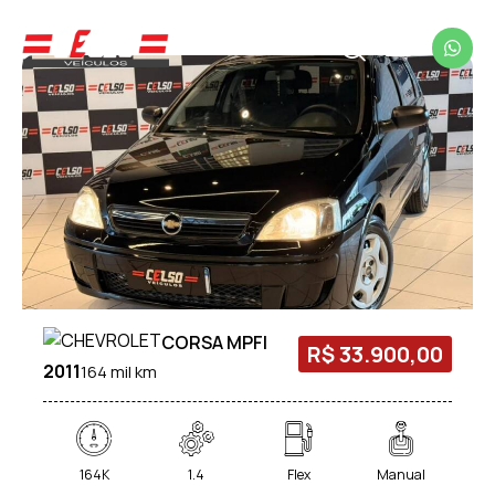
CORSA MPFI
R$ 33.900,00
2011
164 mil km
164K
1.4
Flex
Manual