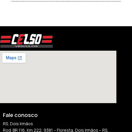
Fale conosco
RS, Dois Irmãos
Rod. BR 116, Km 222, 9381 – Floresta, Dois Irmãos – RS,