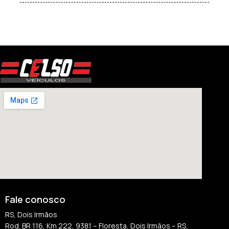
Fale conosco
RS, Dois Irmãos
Rod. BR 116, Km 222, 9381 – Floresta, Dois Irmãos – RS,