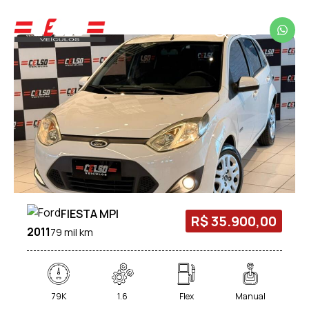
FIESTA MPI
R$ 35.900,00
2011
79 mil km
79K
1.6
Flex
Manual