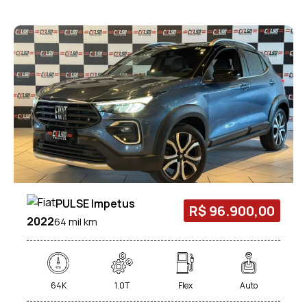
PULSE Impetus
R$ 96.900,00
2022
64 mil km
64K
1.0T
Flex
Auto