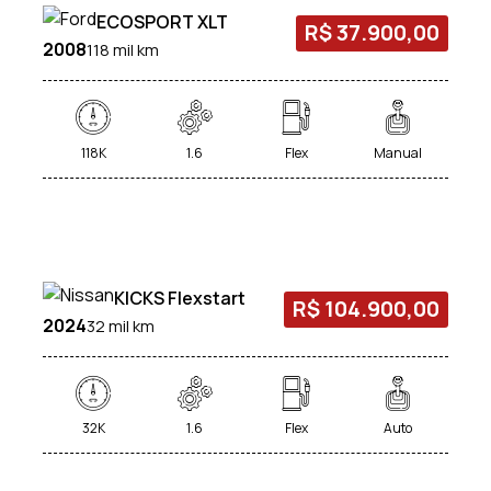
ECOSPORT XLT
R$ 37.900,00
2008
118 mil km
118K
1.6
Flex
Manual
KICKS Flexstart
R$ 104.900,00
2024
32 mil km
32K
1.6
Flex
Auto