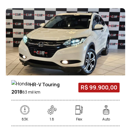
HR-V Touring
R$ 99.900,00
2018
83 mil km
83K
1.8
Flex
Auto