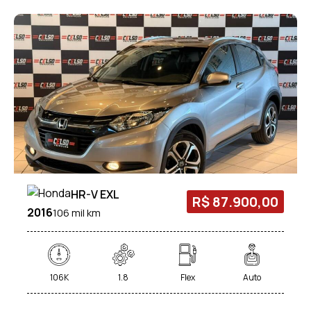
HR-V EXL
R$ 87.900,00
2016
106 mil km
106K
1.8
Flex
Auto