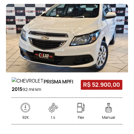
PRISMA MPFI
R$ 52.900,00
2015
92 mil km
92K
1.4
Flex
Manual