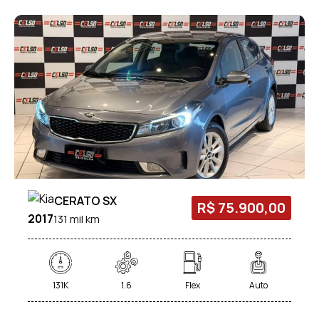
CERATO SX
R$ 75.900,00
2017
131 mil km
131K
1.6
Flex
Auto