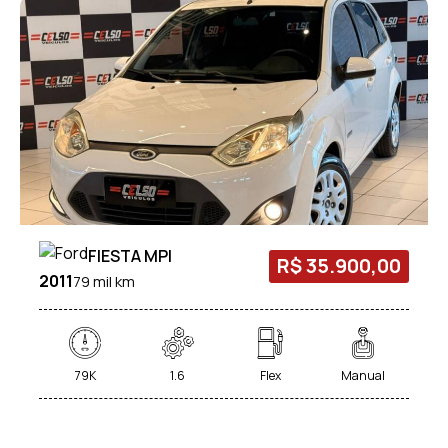
FIESTA MPI
R$ 35.900,00
2011
79 mil km
79K
1.6
Flex
Manual