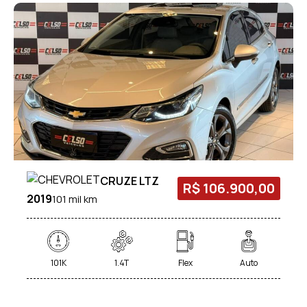
CRUZE LTZ
R$ 106.900,00
2019
101 mil km
101K
1.4T
Flex
Auto