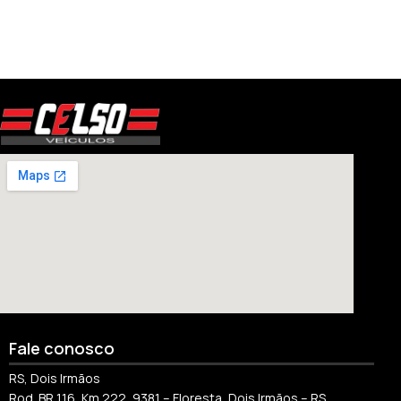
Fale conosco
RS, Dois Irmãos
Rod. BR 116, Km 222, 9381 – Floresta, Dois Irmãos – RS,